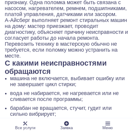
признаку. Одна поломка может быть связана с
насосом, нагревателем, ремнем, подшипниками,
платой управления, датчиками или засором.
А-Айсберг выполняет ремонт стиральных машин
на дому: мастер приезжает, проводит
диагностику, объясняет причину неисправности и
согласует работы до начала ремонта.
Перевозить технику в мастерскую обычно не
требуется, если поломку можно устранить на
месте.
С какими неисправностями
обращаются
машина не включается, выбивает ошибку или
не завершает цикл стирки;
вода не набирается, не нагревается или не
сливается после программы;
барабан не вращается, стучит, гудит или
сильно вибрирует;
появилась течь, запах, следы влаги под
Все услуги
Заявка
Меню
корпусом или возле люка;