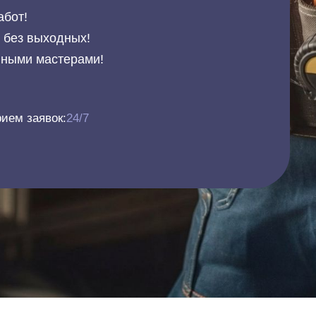
абот!
и без выходных!
нными мастерами!
ием заявок:
24/7