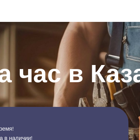
а час в Каз
ремя!
а в наличии!