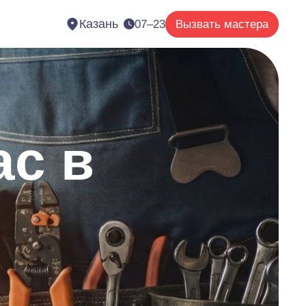
Казань
07–23
Вызвать мастера
ас в