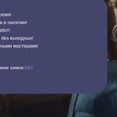
ремя!
а в наличии!
абот!
и без выходных!
нными мастерами!
ием заявок:
24/7