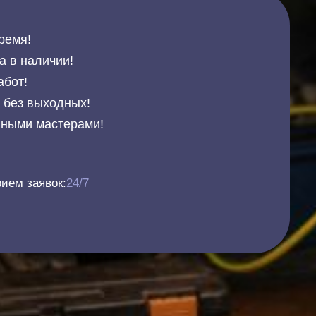
ремя!
а в наличии!
абот!
и без выходных!
нными мастерами!
ием заявок:
24/7