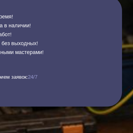
ремя!
а в наличии!
абот!
и без выходных!
нными мастерами!
ием заявок:
24/7